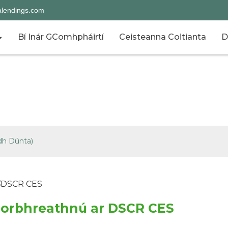
alendings.com
Bí Inár GComhpháirtí
Ceisteanna Coitianta
D
TÁIRGÍ
dh Dúnta)
orbhreathnú ar DSCR CES