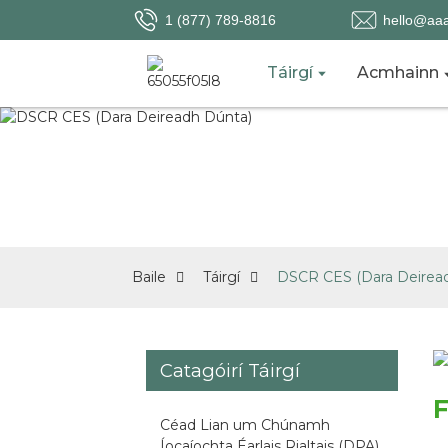
1 (877) 789-8816
hello@aa
Táirgí
Acmhainn
Baile
Táirgí
DSCR CES (Dara Deirea
Catagóirí Táirgí
F
Céad Lian um Chúnamh
Íocaíochta Éarlais Rialtais (DPA)