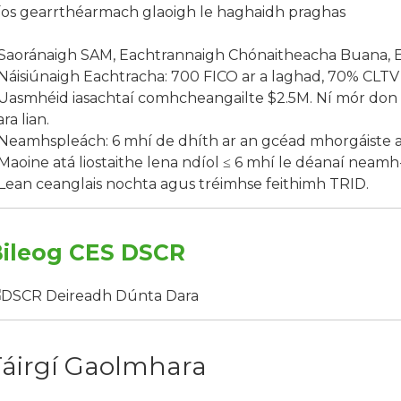
íos gearrthéarmach glaoigh le haghaidh praghas
 Saoránaigh SAM, Eachtrannaigh Chónaitheacha Buana,
 Náisiúnaigh Eachtracha: 700 FICO ar a laghad, 70% CLT
 Uasmhéid iasachtaí comhcheangailte $2.5M. Ní mór don c
ra lian.
 Neamhspleách: 6 mhí de dhíth ar an gcéad mhorgáiste a
 Maoine atá liostaithe lena ndíol ≤ 6 mhí le déanaí neamh
 Lean ceanglais nochta agus tréimhse feithimh TRID.
ileog CES DSCR
Táirgí Gaolmhara