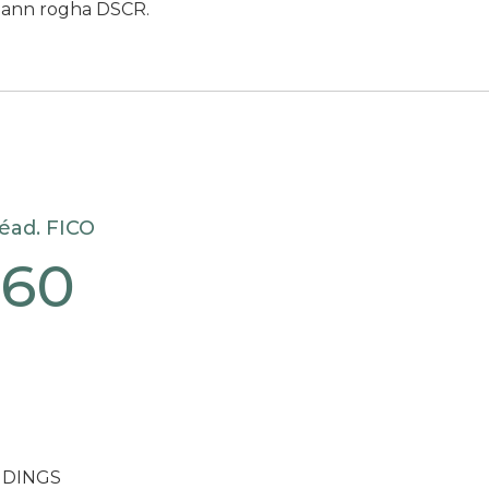
geann rogha DSCR.
éad. FICO
660
ENDINGS