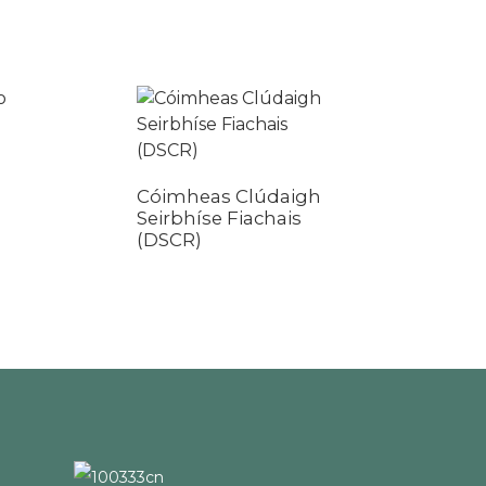
Cóimheas Clúdaigh
Seirbhíse Fiachais
Brabús agus
(DSCR)
Cosaint/WVOE
Ullmhaithe ag
CPA