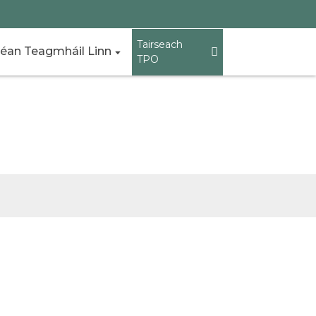
Tairseach
éan Teagmháil Linn
TPO