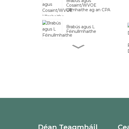
Brabús agus
Cosaint/WVOE
Ullmhaithe ag an CPA
Brabús agus L
Féinullmhaithe
Gan Post Gan Ioncam
WVOE
HELOC
Prime CES (Dara
Déan Teagmháil
Ce
Deireadh Dúnta)