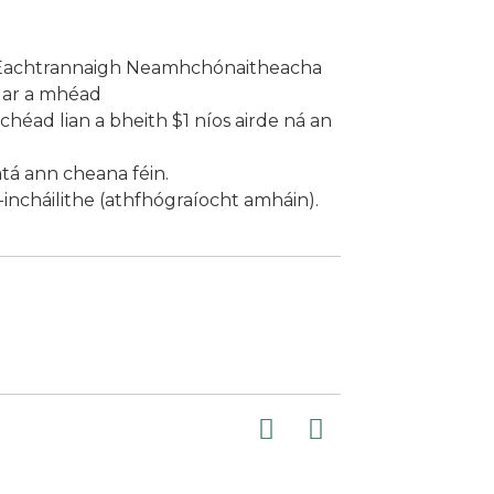
 Eachtrannaigh Neamhchónaitheacha
V ar a mhéad
héad lian a bheith $1 níos airde ná an
tá ann cheana féin.
-incháilithe (athfhógraíocht amháin).