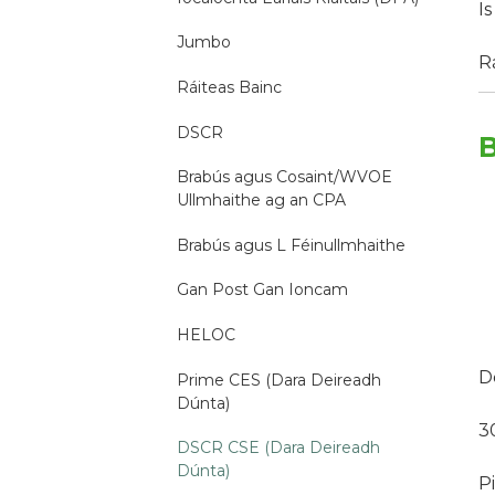
I
Jumbo
R
Ráiteas Bainc
DSCR
B
Brabús agus Cosaint/WVOE
Ullmhaithe ag an CPA
Brabús agus L Féinullmhaithe
Gan Post Gan Ioncam
HELOC
D
Prime CES (Dara Deireadh
Dúnta)
3
DSCR CSE (Dara Deireadh
Dúnta)
P