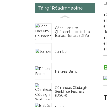
C
Táirgí Réadmhaoine
♦
♦
♦
Céad Lian um
Chúnamh Íocaíochta
da
Éarlais Rialtais (DPA)
♦
♦
♦
Jumbo
B
Ráiteas Bainc
Cóimheas Clúdaigh
Seirbhíse Fiachais
(DSCR)