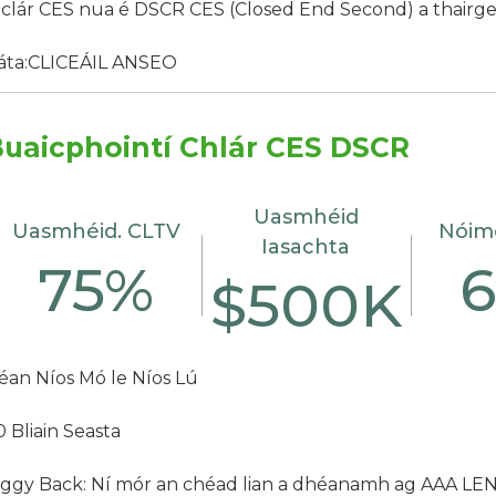
s clár CES nua é DSCR CES (Closed End Second) a thair
áta:
CLICEÁIL ANSEO
uaicphointí Chlár CES DSCR
Uasmhéid
Uasmhéid. CLTV
Nóim
Iasachta
75%
$500K
éan Níos Mó le Níos Lú
0 Bliain Seasta
iggy Back: Ní mór an chéad lian a dhéanamh ag AAA L