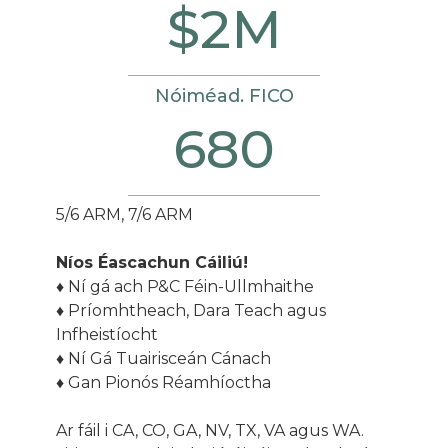
$2M
Nóiméad. FICO
680
5/6 ARM, 7/6 ARM
Níos Éasca
chun Cáiliú!
♦ Ní gá ach P&C Féin-Ullmhaithe
♦ Príomhtheach, Dara Teach agus
Infheistíocht
♦ Ní Gá Tuairisceán Cánach
♦ Gan Pionós Réamhíoctha
Ar fáil i CA, CO, GA, NV, TX, VA agus WA.