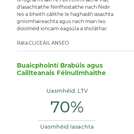
d’iasachtaithe féinfhostaithe nach féidir
leo a bheith cáilithe le haghaidh iasachta
gníomhaireachta agus nach mian leo
doiciméid ioncaim éagsúla a sholáthar.
Ráta:
CLICEÁIL ANSEO
Buaicphointí Brabúis agus
Caillteanais Féinullmhaithe
Uasmhéid. LTV
70%
Uasmhéid Iasachta