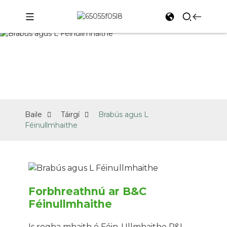
TÁIRGÍ
Baile
Táirgí
Brabús agus L
Féinullmhaithe
Forbhreathnú ar B&C
Féinullmhaithe
Is rogha mhaith é Féin-Ullmhaithe P&L