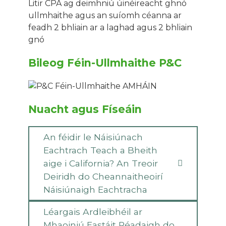
Litir CPA ag deimhniú úinéireacht ghnó
ullmhaithe agus an suíomh céanna ar
feadh 2 bhliain ar a laghad agus 2 bhliain
gnó
Bileog Féin-Ullmhaithe P&C
Nuacht agus Físeáin
An féidir le Náisiúnach
Eachtrach Teach a Bheith
aige i California? An Treoir
Deiridh do Cheannaitheoirí
Náisiúnaigh Eachtracha
Léargais Ardleibhéil ar
Mhaoiniú Eastáit Réadaigh do