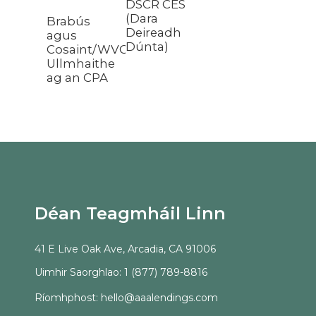
DSCR CES
(Dara
Brabús
Deireadh
Cóim
agus
Dúnta)
Clúd
Cosaint/WVOE
Seirb
Ullmhaithe
Fiach
ag an CPA
(DSC
Déan Teagmháil Linn
41 E Live Oak Ave, Arcadia, CA 91006
Uimhir Saorghlao: 1 (877) 789-8816
Ríomhphost: hello@aaalendings.com